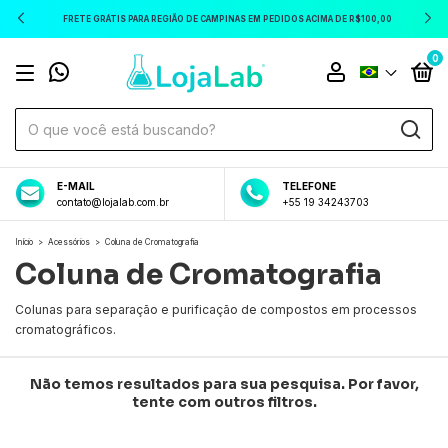
FRETE GRÁTIS PARA REGIÃO DE CAMPINAS EM PEDIDOS ACIMA DE R$100,00
0
E-MAIL
TELEFONE
contato@lojalab.com.br
+55 19 34243703
Início
>
Acessórios
>
Coluna de Cromatografia
Coluna de Cromatografia
Colunas para separação e purificação de compostos em processos
cromatográficos.
Não temos resultados para sua pesquisa. Por favor,
tente com outros filtros.