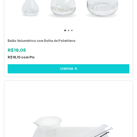
Balão Volumétrico com Rolha de Polietileno
R$19,05
R$18,10
com
Pix
COMPRAR