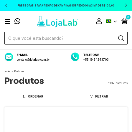
FRETE GRÁTIS PARA REGIÃO DE CAMPINAS EM PEDIDOS ACIMA DE R$100,00
0
E-MAIL
TELEFONE
contato@lojalab.com.br
+55 19 34243703
Início
>
Produtos
Produtos
1187 produtos
ORDENAR
FILTRAR