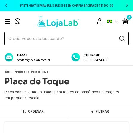
FRETE GRÁTIS PARA SUL E SUDESTE EM COMPRAS ACIMA DE R$1500,00
0
E-MAIL
TELEFONE
contato@lojalab.com.br
+55 19 34243703
Início
>
Porcelanas
>
Placa de Toque
Placa de Toque
Placa com cavidades usada para testes colorimétricos e reações
em pequena escala.
ORDENAR
FILTRAR