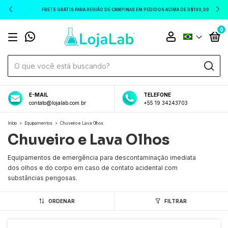
FRETE GRÁTIS PARA REGIÃO DE CAMPINAS EM PEDIDOS ACIMA DE R$100,00
0
E-MAIL
TELEFONE
contato@lojalab.com.br
+55 19 34243703
Início
>
Equipamentos
>
Chuveiro e Lava Olhos
Chuveiro e Lava Olhos
Equipamentos de emergência para descontaminação imediata
dos olhos e do corpo em caso de contato acidental com
substâncias perigosas.
ORDENAR
FILTRAR