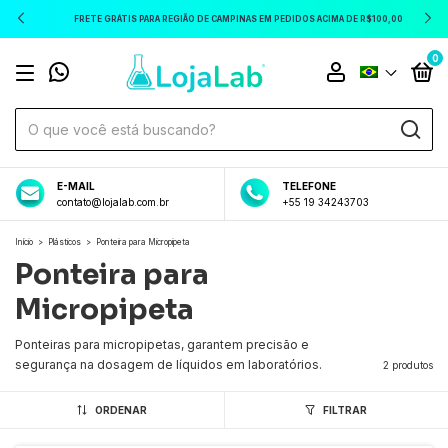
FRETE GRÁTIS PARA REGIÃO DE CAMPINAS EM PEDIDOS ACIMA DE R$100,00
0
E-MAIL
TELEFONE
contato@lojalab.com.br
+55 19 34243703
Início
>
Plásticos
>
Ponteira para Micropipeta
Ponteira para
Micropipeta
Ponteiras para micropipetas, garantem precisão e
segurança na dosagem de líquidos em laboratórios.
2 produtos
ORDENAR
FILTRAR