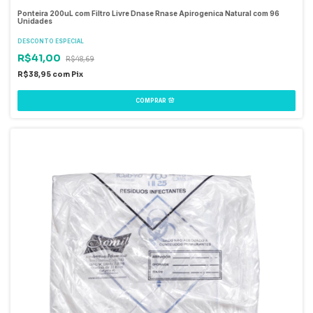
Ponteira 200uL com Filtro Livre Dnase Rnase Apirogenica Natural com 96
Unidades
DESCONTO ESPECIAL
R$41,00
R$48,69
R$38,95
com
Pix