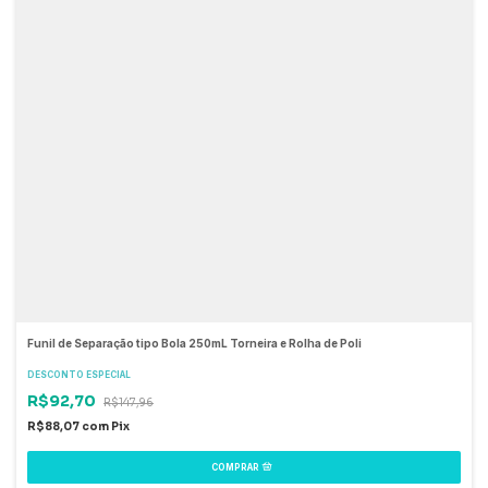
Funil de Separação tipo Bola 250mL Torneira e Rolha de Poli
DESCONTO ESPECIAL
R$92,70
R$147,96
R$88,07
com
Pix