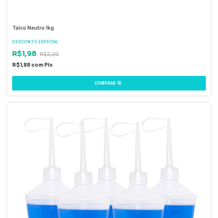
Talco Neutro 1kg
DESCONTO ESPECIAL
R$1,98
R$2,20
R$1,88
com
Pix