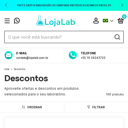
FRETE GRÁTIS PARA REGIÃO DE CAMPINAS EM PEDIDOS ACIMA DE R$100,00
0
E-MAIL
TELEFONE
contato@lojalab.com.br
+55 19 34243703
Início
>
Descontos
Descontos
Aproveite ofertas e descontos em produtos
selecionados para o seu laboratório.
188 produtos
ORDENAR
FILTRAR