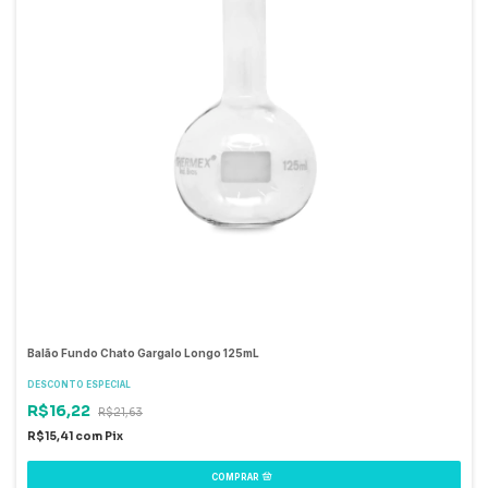
Balão Fundo Chato Gargalo Longo 125mL
DESCONTO ESPECIAL
R$16,22
R$21,63
R$15,41
com
Pix