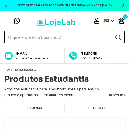
FRETE GRÁTIS PARA REGIÃO DE CAMPINAS EM PEDIDOS ACIMA DE R$100,00
0
E-MAIL
TELEFONE
contato@lojalab.com.br
+55 19 34243703
Início
>
Produtos Estudantis
Produtos Estudantis
Produtos estudantis para laboratório, ideais para ensino
prático e aprendizado em análises científicas.
18 produtos
ORDENAR
FILTRAR