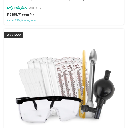
R$174,43
R$176,19
R$165,71
com
Pix
2
x
de
R$87,22
sem juros
ESGOTADO