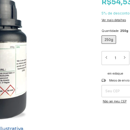
R$54,5
5% de desconto
Ver mais detalhes
Quantidade:
250g
250g
em estoque
Entregas para o CEP
Meios de envio
Não sei meu CEP