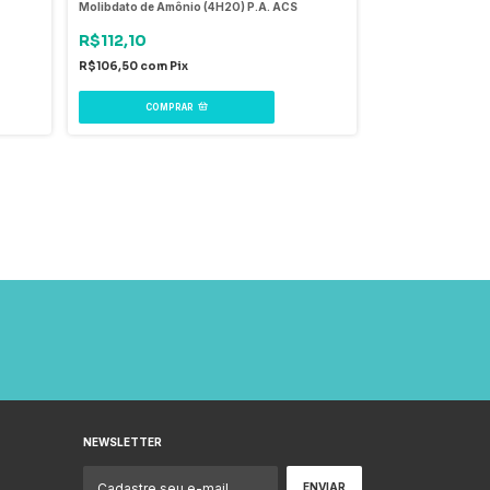
Molibdato de Amônio (4H2O) P.A. ACS
Cloreto de Cálcio 
R$112,10
R$32,97
R$106,50
com
Pix
R$31,32
com
Pix
COMPRAR
COMPR
NEWSLETTER