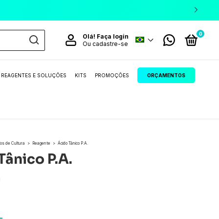
0
Olá!
Faça login
Ou cadastre-se
REAGENTES E SOLUÇÕES
KITS
PROMOÇÕES
ORÇAMENTOS
os de Cultura
>
Reagente
>
Ácido Tânico P.A.
Tânico P.A.
!