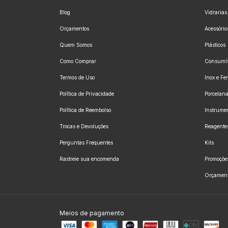
Blog
Vidrarias
Orçamentos
Acessório
Quem Somos
Plásticos
Como Comprar
Consumív
Termos de Uso
Inox e Fe
Política de Privacidade
Porcelan
Política de Reembolso
Instrume
Trocas e Devoluções
Reagentes
Perguntas Frequentes
Kits
Rastreie sua encomenda
Promoçõe
Orçamen
Meios de pagamento