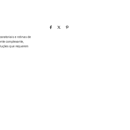
ratoriais e rotinas de
ente complexante,
soluções que requerem