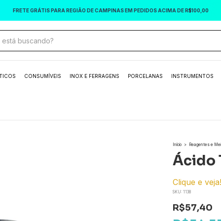
FRETE GRÁTIS PARA REGIÃO DE CAMPINAS EM PEDIDOS ACIMA DE R$100,00
TICOS
CONSUMÍVEIS
INOX E FERRAGENS
PORCELANAS
INSTRUMENTOS
Início
>
Reagentes e Mei
Ácido 
Clique e veja
SKU:
1138
R$57,40