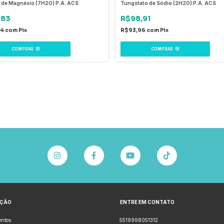
o de Magnésio (7H2O) P.A. ACS
Tungstato de Sódio (2H2O) P.A. ACS
,83
R$98,91
04
com
Pix
R$93,96
com
Pix
COMPRAR
COMPRAR
AÇÃO
ENTRE EM CONTATO
ntos
5519998051312