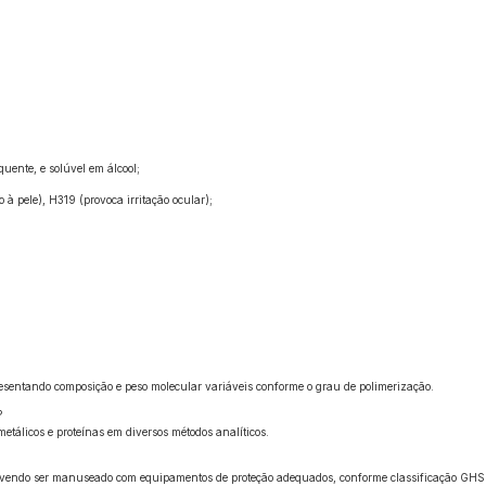
uente, e solúvel em álcool;
 à pele), H319 (provoca irritação ocular);
esentando composição e peso molecular variáveis conforme o grau de polimerização.
?
etálicos e proteínas em diversos métodos analíticos.
s, devendo ser manuseado com equipamentos de proteção adequados, conforme classificação GHS