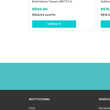
Butil Hidroxi Tolueno (BHT) P.A.
Sulfat
R$65,94
R$15
R$62,64
com
Pix
R$15,
COMPRAR
INSTITUCIONAL
NAVEG
Início
Equipame