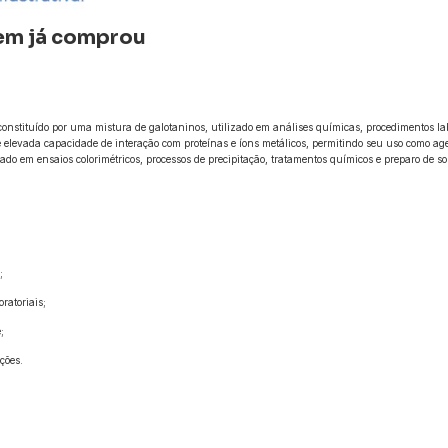
uem já comprou
onstituído por uma mistura de galotaninos, utilizado em análises químicas, procedimentos labo
e elevada capacidade de interação com proteínas e íons metálicos, permitindo seu uso como ag
gado em ensaios colorimétricos, processos de precipitação, tratamentos químicos e preparo de 
;
ratoriais;
;
ções.