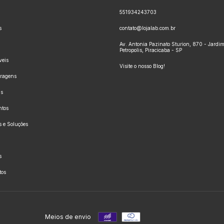
551934243703
s
contato@lojalab.com.br
Av. Antonia Pazinato Sturion, 870 - Jardi
Petropolis, Piracicaba - SP
eis
Visite o nosso Blog!
rragens
as
ntos
 e Soluções
s
tos
Meios de envio