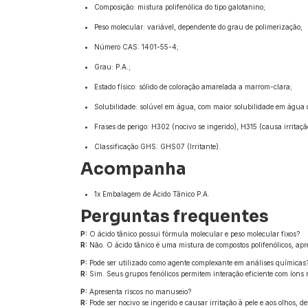
Composição: mistura polifenólica do tipo galotanino;
Peso molecular: variável, dependente do grau de polimerização;
Número CAS: 1401-55-4;
Grau: P.A.;
Estado físico: sólido de coloração amarelada a marrom-clara;
Solubilidade: solúvel em água, com maior solubilidade em água q
Frases de perigo: H302 (nocivo se ingerido), H315 (causa irritação
Classificação GHS: GHS07 (Irritante).
Acompanha
1x Embalagem de Ácido Tânico P.A.
Perguntas frequentes
P:
O ácido tânico possui fórmula molecular e peso molecular fixos?
R:
Não. O ácido tânico é uma mistura de compostos polifenólicos, apr
P:
Pode ser utilizado como agente complexante em análises químicas
R:
Sim. Seus grupos fenólicos permitem interação eficiente com íons m
P:
Apresenta riscos no manuseio?
R:
Pode ser nocivo se ingerido e causar irritação à pele e aos olho