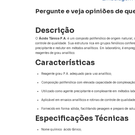
Pergunte e veja opiniões de q
Descrição
O
Ácido Tânico P.A.
é um composto polifenólico de origem natural, c
controle de qualidade. Sua estrutura rica em grupos fenólicos confer
precipitante e redutor em métodos analíticos. Em laboratório, é empre
reagentes de grau analítico.
Características
Reagente grau P.A. adequado para uso analítico;
Composição polifenólica com elevada capacidade de complexação
Utilizado como agente precipitante e complexante em métodos labo
Aplicável em ensaios analíticos e rotinas de controle de qualidade
Fornecido em forma sólida, facilitando pesagem e preparo de solu
Especificações Técnicas
Nome químico: ácido tânico;