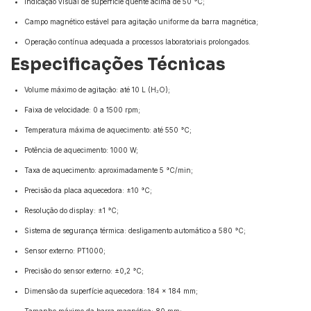
Indicação visual de superfície quente acima de 50 °C;
Campo magnético estável para agitação uniforme da barra magnética;
Operação contínua adequada a processos laboratoriais prolongados.
Especificações Técnicas
Volume máximo de agitação: até 10 L (H₂O);
Faixa de velocidade: 0 a 1500 rpm;
Temperatura máxima de aquecimento: até 550 °C;
Potência de aquecimento: 1000 W;
Taxa de aquecimento: aproximadamente 5 °C/min;
Precisão da placa aquecedora: ±10 °C;
Resolução do display: ±1 °C;
Sistema de segurança térmica: desligamento automático a 580 °C;
Sensor externo: PT1000;
Precisão do sensor externo: ±0,2 °C;
Dimensão da superfície aquecedora: 184 × 184 mm;
Tamanho máximo da barra magnética: 80 mm;