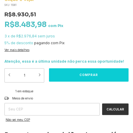
SKU:
15081
R$8.930,51
R$8.483,98
com
Pix
3
x
de
R$2.976,84
sem juros
5% de desconto
pagando com Pix
Ver mais detalhes
Atenção, essa é a última unidade não perca essa oportunidade!
1
em estoque
ALTERAR CEP
Entregas para o CEP:
Meios de envio
CALCULAR
Não sei meu CEP