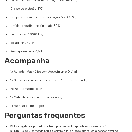
Classe de proteção: IP21;
Temperatura ambiente de operação: 5 a 40 °C;
Umidade relativa máxima: até 80%;
Frequência: 50/60 Hz;
Voltagem: 220 V;
Peso aproximado: 4,5 kg.
Acompanha
1x Agitador Magnético com Aquecimento Digital;
1x Sensor externo de temperatura PT1000 com suporte;
2x Barras magnéticas;
1x Cabo de força com dupla isolação;
1x Manual de instruções.
Perguntas frequentes
P:
Este agitador permite controle preciso da temperatura da amostra?
R:
Sim. O equipamento utiliza controle PID e pode operar com sensor externo