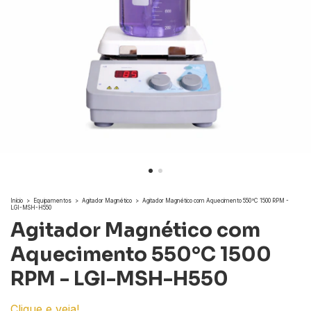
Início
>
Equipamentos
>
Agitador Magnético
>
Agitador Magnético com Aquecimento 550°C 1500 RPM -
LGI-MSH-H550
Agitador Magnético com
Aquecimento 550°C 1500
RPM - LGI-MSH-H550
Clique e veja!