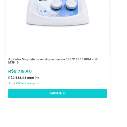
Agitador Magnético com Aquecimento 380°C 2500 RPM - LGI-
MSH-5
R$2.719,40
R$2.583,43
com
Pix
3
x
de
R$906,47
sem juros
COMPRAR