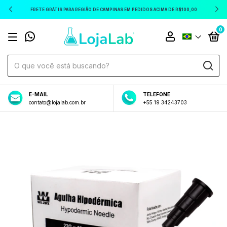
FRETE GRÁTIS PARA REGIÃO DE CAMPINAS EM PEDIDOS ACIMA DE R$100,00
0
E-MAIL
TELEFONE
contato@lojalab.com.br
+55 19 34243703