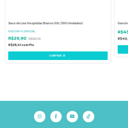
Saco de Lixo Hospitalar Branco 50L (100 Unidades)
Gancho
R$4
DESCONTO ESPECIAL
R$29,90
R$35,40
R$40
R$28,41
com
Pix