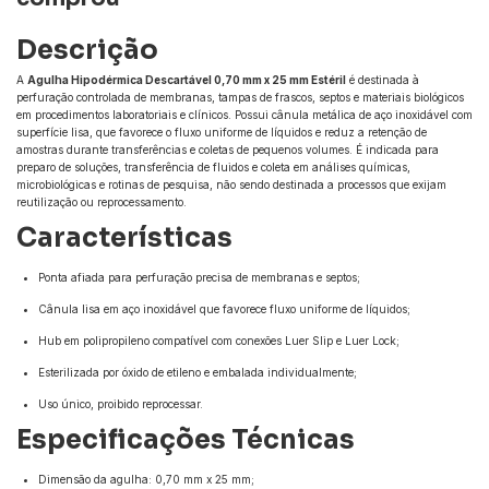
Descrição
A
Agulha Hipodérmica Descartável 0,70 mm x 25 mm Estéril
é destinada à
perfuração controlada de membranas, tampas de frascos, septos e materiais biológicos
em procedimentos laboratoriais e clínicos. Possui cânula metálica de aço inoxidável com
superfície lisa, que favorece o fluxo uniforme de líquidos e reduz a retenção de
amostras durante transferências e coletas de pequenos volumes. É indicada para
preparo de soluções, transferência de fluidos e coleta em análises químicas,
microbiológicas e rotinas de pesquisa, não sendo destinada a processos que exijam
reutilização ou reprocessamento.
Características
Ponta afiada para perfuração precisa de membranas e septos;
Cânula lisa em aço inoxidável que favorece fluxo uniforme de líquidos;
Hub em polipropileno compatível com conexões Luer Slip e Luer Lock;
Esterilizada por óxido de etileno e embalada individualmente;
Uso único, proibido reprocessar.
Especificações Técnicas
Dimensão da agulha: 0,70 mm x 25 mm;