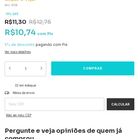
SKU:
16139
-
11
%
OFF
R$11,30
R$12,75
R$10,74
com
Pix
5% de desconto
pagando com Pix
Ver mais detalhes
32
em estoque
ALTERAR CEP
Entregas para o CEP:
Meios de envio
CALCULAR
Não sei meu CEP
Pergunte e veja opiniões de quem já
comprou