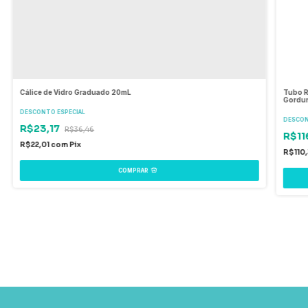
Cálice de Vidro Graduado 20mL
Tubo R
Gordu
DESCONTO ESPECIAL
DESCON
R$23,17
R$36,46
R$11
R$22,01
com
Pix
R$110