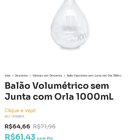
Início
>
Descontos
>
Vidrarias com Descontos
>
Balão Volumétrico sem Junta com Orla 1000mL
Balão Volumétrico sem
Junta com Orla 1000mL
Clique e veja!
SKU:
1161936970
R$64,66
R$71,95
R$61,43
com
Pix