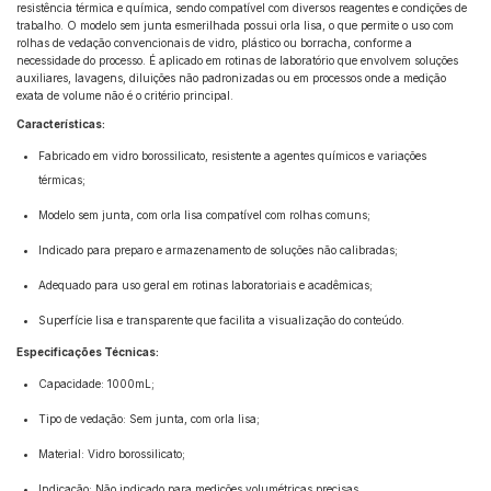
resistência térmica e química, sendo compatível com diversos reagentes e condições de
trabalho. O modelo sem junta esmerilhada possui orla lisa, o que permite o uso com
rolhas de vedação convencionais de vidro, plástico ou borracha, conforme a
necessidade do processo. É aplicado em rotinas de laboratório que envolvem soluções
auxiliares, lavagens, diluições não padronizadas ou em processos onde a medição
exata de volume não é o critério principal.
Características:
Fabricado em vidro borossilicato, resistente a agentes químicos e variações
térmicas;
Modelo sem junta, com orla lisa compatível com rolhas comuns;
Indicado para preparo e armazenamento de soluções não calibradas;
Adequado para uso geral em rotinas laboratoriais e acadêmicas;
Superfície lisa e transparente que facilita a visualização do conteúdo.
Especificações Técnicas:
Capacidade: 1000mL;
Tipo de vedação: Sem junta, com orla lisa;
Material: Vidro borossilicato;
Indicação: Não indicado para medições volumétricas precisas.