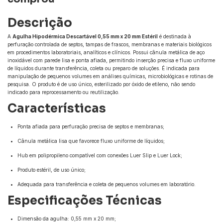
Descrição
A
Agulha Hipodérmica Descartável 0,55 mm x 20 mm Estéril
é destinada à
perfuração controlada de septos, tampas de frascos, membranas e materiais biológicos
em procedimentos laboratoriais, analíticos e clínicos. Possui cânula metálica de aço
inoxidável com parede lisa e ponta afiada, permitindo inserção precisa e fluxo uniforme
de líquidos durante transferência, coleta ou preparo de soluções. É indicada para
manipulação de pequenos volumes em análises químicas, microbiológicas e rotinas de
pesquisa. O produto é de uso único, esterilizado por óxido de etileno, não sendo
indicado para reprocessamento ou reutilização.
Características
Ponta afiada para perfuração precisa de septos e membranas;
Cânula metálica lisa que favorece fluxo uniforme de líquidos;
Hub em polipropileno compatível com conexões Luer Slip e Luer Lock;
Produto estéril, de uso único;
Adequada para transferência e coleta de pequenos volumes em laboratório.
Especificações Técnicas
Dimensão da agulha: 0,55 mm x 20 mm;