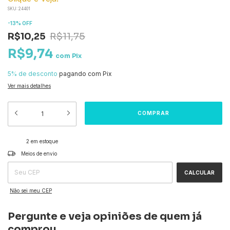
SKU:
24401
-
13
%
OFF
R$10,25
R$11,75
R$9,74
com
Pix
5% de desconto
pagando com Pix
Ver mais detalhes
2
em estoque
ALTERAR CEP
Entregas para o CEP:
Meios de envio
CALCULAR
Não sei meu CEP
Pergunte e veja opiniões de quem já
comprou