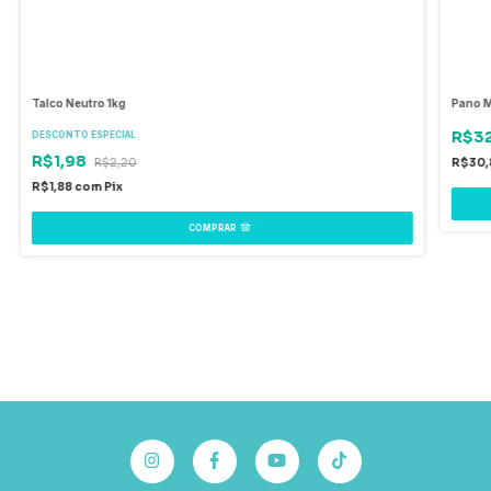
Talco Neutro 1kg
Pano M
R$32
DESCONTO ESPECIAL
R$1,98
R$2,20
R$30,
R$1,88
com
Pix