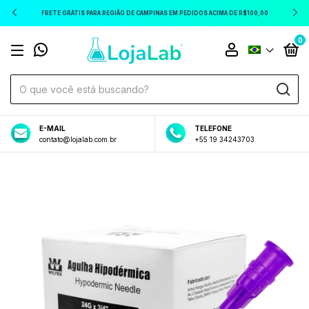
FRETE GRÁTIS PARA REGIÃO DE CAMPINAS EM PEDIDOS ACIMA DE R$100,00
0
E-MAIL
TELEFONE
contato@lojalab.com.br
+55 19 34243703