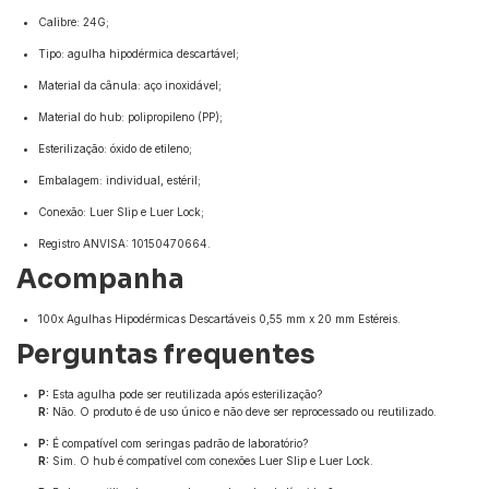
Calibre: 24G;
Tipo: agulha hipodérmica descartável;
Material da cânula: aço inoxidável;
Material do hub: polipropileno (PP);
Esterilização: óxido de etileno;
Embalagem: individual, estéril;
Conexão: Luer Slip e Luer Lock;
Registro ANVISA: 10150470664.
Acompanha
100x Agulhas Hipodérmicas Descartáveis 0,55 mm x 20 mm Estéreis.
Perguntas frequentes
P:
Esta agulha pode ser reutilizada após esterilização?
R:
Não. O produto é de uso único e não deve ser reprocessado ou reutilizado.
P:
É compatível com seringas padrão de laboratório?
R:
Sim. O hub é compatível com conexões Luer Slip e Luer Lock.