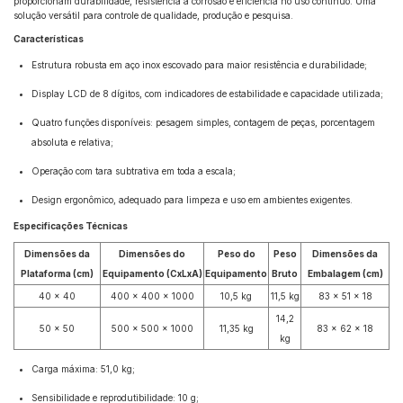
proporcionam durabilidade, resistência à corrosão e eficiência no uso contínuo. Uma
solução versátil para controle de qualidade, produção e pesquisa.
Características
Estrutura robusta em aço inox escovado para maior resistência e durabilidade;
Display LCD de 8 dígitos, com indicadores de estabilidade e capacidade utilizada;
Quatro funções disponíveis: pesagem simples, contagem de peças, porcentagem
absoluta e relativa;
Operação com tara subtrativa em toda a escala;
Design ergonômico, adequado para limpeza e uso em ambientes exigentes.
Especificações Técnicas
Dimensões da
Dimensões do
Peso do
Peso
Dimensões da
Plataforma (cm)
Equipamento (CxLxA)
Equipamento
Bruto
Embalagem (cm)
40 x 40
400 x 400 x 1000
10,5 kg
11,5 kg
83 x 51 x 18
14,2
50 x 50
500 x 500 x 1000
11,35 kg
83 x 62 x 18
kg
Carga máxima: 51,0 kg;
Sensibilidade e reprodutibilidade: 10 g;